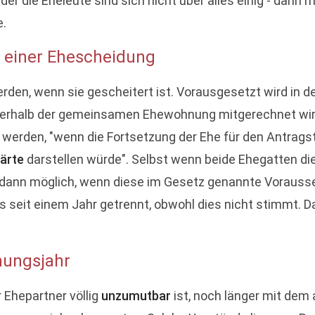
er die Eheleute sind sich nicht über alles einig - dann m
e.
 einer Ehescheidung
en, wenn sie gescheitert ist. Vorausgesetzt wird in d
nerhalb der gemeinsamen Ehewohnung mitgerechnet wird.
erden, "wenn die Fortsetzung der Ehe für den Antragste
ärte
darstellen würde". Selbst wenn beide Ehegatten di
dann möglich, wenn diese im Gesetz genannte Voraussetz
 seit einem Jahr getrennt, obwohl dies nicht stimmt. D
nungsjahr
 Ehepartner völlig
unzumutbar
ist, noch länger mit dem 