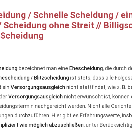
eidung / Schnelle Scheidung / e
 Scheidung ohne Streit // Billig
e Scheidung
cheidung
bezeichnet man eine
Ehescheidung
, die durch 
nescheidung / Blitzscheidung
ist stets, dass alle Folge
d ein
Versorgungsausgleich
nicht stattfindet, wie z. B. b
 der
Versorgungsausgleich
nicht erwünscht ist, können d
idungstermin nachgereicht werden. Nicht alle Gerichte si
zungen durchzuführen. Hier gibt es Erfahrungswerte, in
pliziert wie möglich abzuschließen
, unter Berücksichti